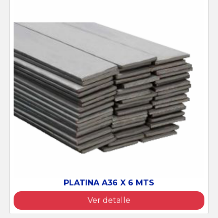
PLATINA A36 X 6 MTS
BUS
Ver detalle