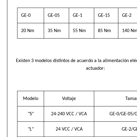
GE-0
GE-05
GE-1
GE-15
GE-2
20 Nm
35 Nm
55 Nm
85 Nm
140 N
Existen 3 modelos distintos de acuerdo a la alimentación elé
actuador:
Modelo
Voltaje
Tama
"S"
24-240 VCC / VCA
GE-0/GE-05/G
"L"
24 VCC / VCA
GE-2/G