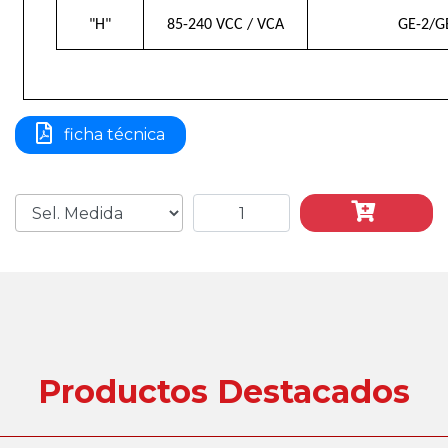
"H"
85-240 VCC / VCA
GE-2/G
ficha técnica
Productos Destacados